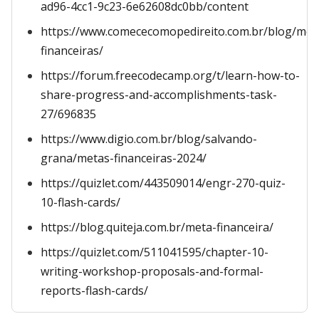
ad96-4cc1-9c23-6e62608dc0bb/content
https://www.comececomopedireito.com.br/blog/met
financeiras/
https://forum.freecodecamp.org/t/learn-how-to-
share-progress-and-accomplishments-task-
27/696835
https://www.digio.com.br/blog/salvando-
grana/metas-financeiras-2024/
https://quizlet.com/443509014/engr-270-quiz-
10-flash-cards/
https://blog.quiteja.com.br/meta-financeira/
https://quizlet.com/511041595/chapter-10-
writing-workshop-proposals-and-formal-
reports-flash-cards/