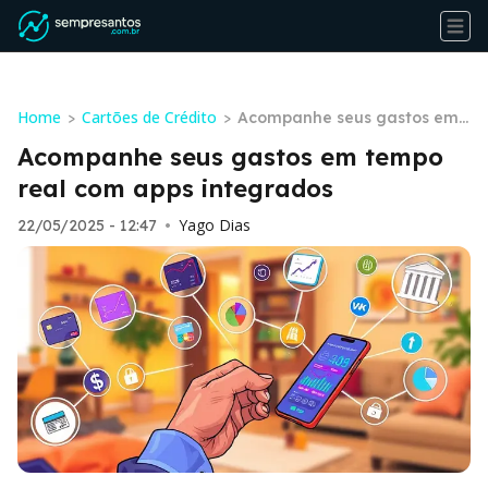
Home
Cartões de Crédito
>
>
Acompanhe seus gastos em t
empo real com apps integra
Acompanhe seus gastos em tempo
dos
real com apps integrados
Yago Dias
22/05/2025 - 12:47
•