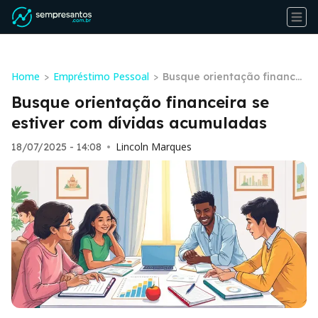
Home
Empréstimo Pessoal
>
>
Busque orientação financei
ra se estiver com dívidas ac
Busque orientação financeira se
umuladas
estiver com dívidas acumuladas
Lincoln Marques
18/07/2025 - 14:08
•