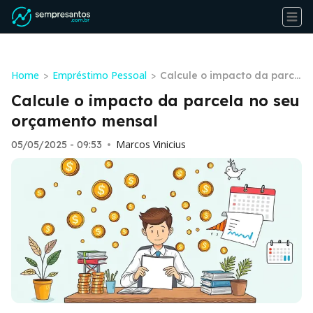
Home
Empréstimo Pessoal
>
>
Calcule o impacto da parce
la no seu orçamento mensa
Calcule o impacto da parcela no seu
l
orçamento mensal
Marcos Vinicius
05/05/2025 - 09:53
•