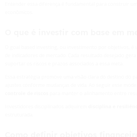
Entender essa diferença é fundamental para construir uma
econômicos.
O que é investir com base em m
O goal based investing, ou investimento por objetivos, é
de indicadores de mercado. Cada resultado desejado gera 
suportar os riscos e prazos associados a essa meta.
Essa estratégia promove uma visão clara do destino do pa
ajustes conforme mudanças de vida. Ao seguir esse modelo
controle de riscos
para manter o alinhamento entre resul
Investidores disciplinados adquirem
disciplina e resiliê
estruturada.
Como definir objetivos financeir