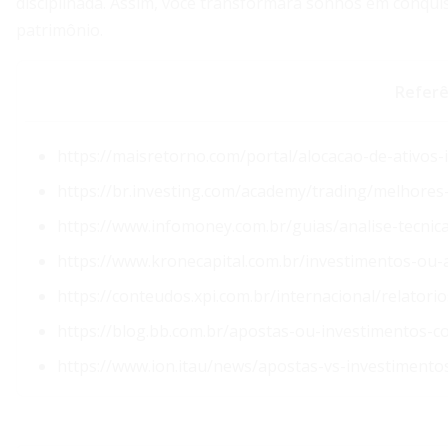
disciplinada. Assim, você transformará sonhos em conquis
patrimônio.
Referê
https://maisretorno.com/portal/alocacao-de-ativo
https://br.investing.com/academy/trading/melhores
https://www.infomoney.com.br/guias/analise-tecnic
https://www.kronecapital.com.br/investimentos-ou-
https://conteudos.xpi.com.br/internacional/relator
https://blog.bb.com.br/apostas-ou-investimentos-c
https://www.ion.itau/news/apostas-vs-investimento