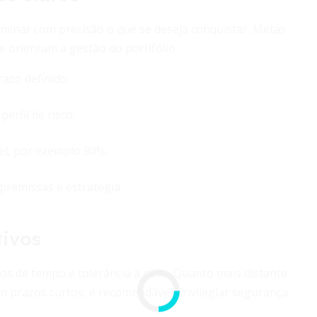
rminar com precisão o que se deseja conquistar. Metas
orientam a gestão do portifólio.
azo definido.
erfil de risco.
vel, por exemplo 90%.
remissas e estratégia.
tivos
mos de tempo e tolerância a risco. Quanto mais distante
Em prazos curtos, é recomendável privilegiar segurança