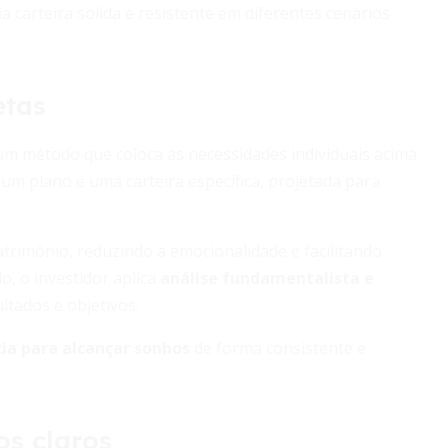
 carteira sólida e resistente em diferentes cenários
etas
 um método que coloca as necessidades individuais acima
um plano e uma carteira específica, projetada para
trimônio, reduzindo a emocionalidade e facilitando
, o investidor aplica
análise fundamentalista e
tados e objetivos.
ncia para alcançar sonhos
de forma consistente e
os claros