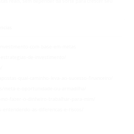
tas reais, sem depender da sorte para crescer seu
ncias
s-investimento-com-base-em-metas
-estrategias-de-investimento/
a/
apostas-qual-caminho-leva-ao-sucesso-financeiro/
ios/meta-e-oportunidade-ou-armadilha/
omo-fazer-o-dinheiro-trabalhar-para-mim/
s-entendendo-as-diferencas-e-riscos/