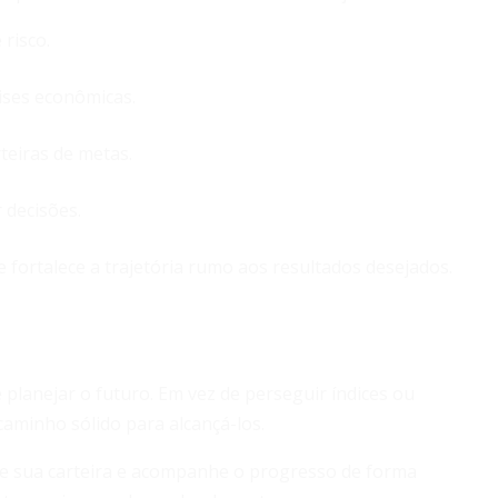
risco.
ises econômicas.
eiras de metas.
 decisões.
e fortalece a trajetória rumo aos resultados desejados.
o
planejar o futuro. Em vez de perseguir índices ou
caminho sólido para alcançá-los.
ure sua carteira e acompanhe o progresso de forma