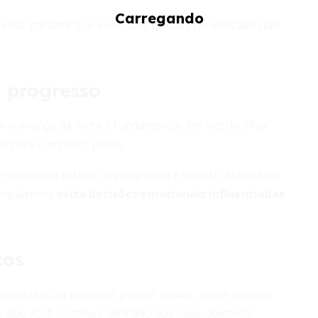
o, você garante que eventuais quedas no mercado não
 progresso
o avanço da meta é fundamental. Em vez de olhar
to para cumprir o plano.
e permitem estimar o progresso e sugerir ajustes no
impulsiona
evita decisões emocionais influenciadas
cas
 circunstâncias pessoais podem mudar, assim como o
e que você continue alinhado aos seus objetivos.