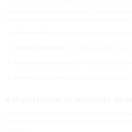
Para adotar o investimento por metas, é necessário dete
bem estruturadas aumentam a probabilidade de sucesso e 
Valor necessário:
quanto será preciso reunir até o pr
Horizonte de tempo:
curto, médio ou longo prazo e p
Probabilidade de sucesso:
nível de confiança aceitá
Periodicidade de revisão:
momentos para reavaliar p
A importância da alocação de a
A alocação de ativos deve refletir o perfil da meta em ter
o objetivo, maior pode ser a exposição a renda variável. 
e liquidez.