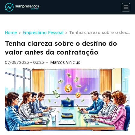
Home
Empréstimo Pessoal
>
>
Tenha clareza sobre o desti
no do valor antes da contra
Tenha clareza sobre o destino do
tação
valor antes da contratação
Marcos Vinicius
07/08/2025 - 03:23
•