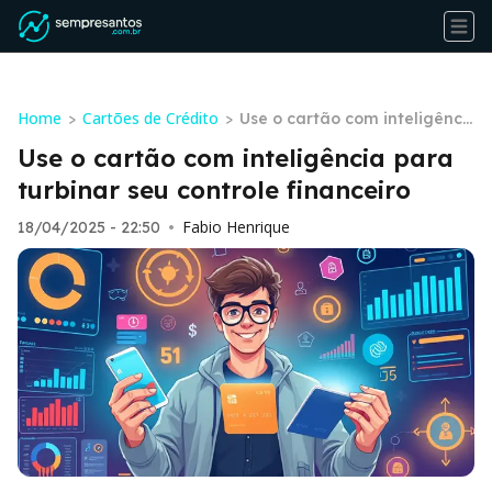
Home
Cartões de Crédito
>
>
Use o cartão com inteligênci
a para turbinar seu controle
Use o cartão com inteligência para
financeiro
turbinar seu controle financeiro
Fabio Henrique
18/04/2025 - 22:50
•