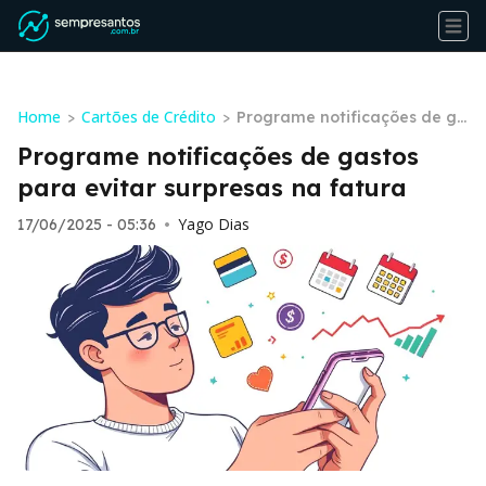
Home
Cartões de Crédito
>
>
Programe notificações de ga
stos para evitar surpresas na
Programe notificações de gastos
fatura
para evitar surpresas na fatura
Yago Dias
17/06/2025 - 05:36
•