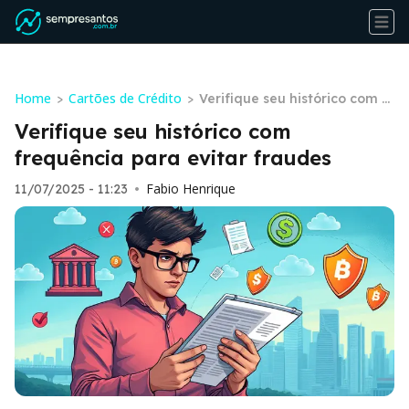
Home
Cartões de Crédito
>
>
Verifique seu histórico com fr
equência para evitar fraude
Verifique seu histórico com
s
frequência para evitar fraudes
Fabio Henrique
11/07/2025 - 11:23
•